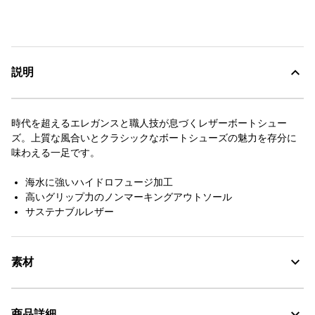
説明
時代を超えるエレガンスと職人技が息づくレザーボートシュー
ズ。上質な風合いとクラシックなボートシューズの魅力を存分に
味わえる一足です。
海水に強いハイドロフュージ加工
高いグリップ力のノンマーキングアウトソール
サステナブルレザー
素材
サステナブルレザー、ラバー
商品詳細