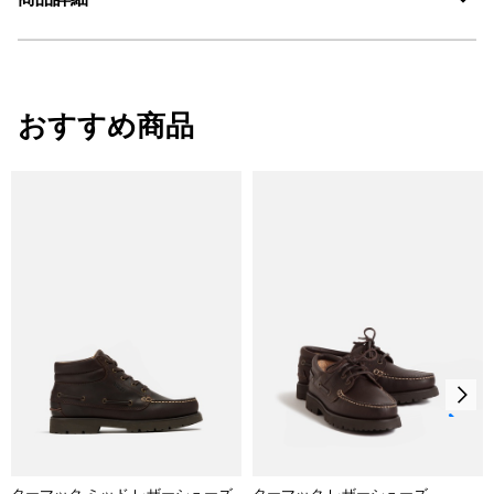
AIGLE for tomorrow
・色：マリンエーグル (002)
・原産国：ポルトガル
おすすめ商品
・素材：アッパー:フルグレインレザー牛革100%、裏地:豚床革、アウト
ソール:ラバー