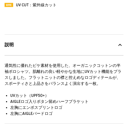
UV CUT：紫外線カット
説明
通気性に優れたピケ素材を使用した、オーガニックコットンの半
袖ポロシャツ。肌離れの良い軽やかな生地にUVカット機能をプラ
スしました。フラットニットの襟と控えめなロゴディテールが、
スポーティさと上品さをバランスよく演出する一枚。
UVカット（UPF50+）
AIGLEロゴ入りボタン留めハーフプラケット
左胸にエンボスプリントロゴ
左胸にAIGLEバードロゴ