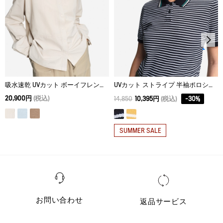
XL
62
64.3
46
吸水速乾 UVカット ボーイフレンドシャツ
UVカット ストライプ 半袖ポロシャツ
20,900円
(税込)
14,850
10,395円
(税込)
-
30
%
SUMMER SALE
お問い合わせ
返品サービス