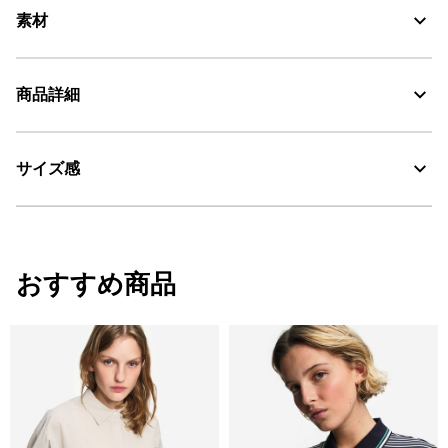
素材
商品詳細
UV CUT：紫外線カット
30℃を限度とし、弱い洗濯処理。
サイズ感
・色：アンピール（ネイビー） (001)
・原産国：中国
漂白処理はできない。
・素材：本体：綿100%
タンブル乾燥禁止。
サイズ
着丈
身丈
肩幅
おすすめ商品
脱水後、つり干し乾燥がよい。
XS
54
55.9
38
アイロン仕上げ処理ができる。底面温度110℃を限度として
スチームなしでアイロン仕上げ。
S
56
58
40
ドライクリーニング処理ができない。
M
58
60.1
42
ウェットクリーニング処理ができる。：通常の処理
L
60
62.2
44