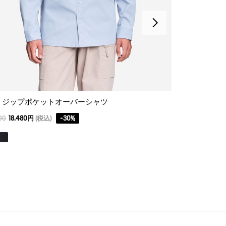
 ジップポケットオーバーシャツ
吸水速乾 オ
00
18,480円
(税込)
-
30
%
19,800
13,860円