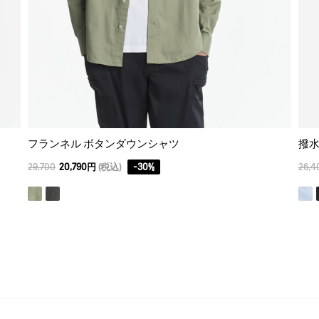
フランネル ボタンダウンシャツ
撥水
29,700
20,790円
(税込)
-
30
%
26,4