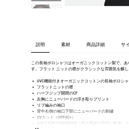
説明
素材
商品詳細
サ
この長袖ポロシャツはオーガニックコットン製で、あ
す。フラット ニットの襟がクラシックな雰囲気を醸
UVC機能付きオーガニックコットンの長袖ポロシャ
フラットニットの襟
ハーフジップ開閉のCF
左胸にニューバードの浮き彫りプリント
リブ編みの袖口
背中右側の袖口下部にニューバードの刺繍
UVカット（UPF40+）
AIGLE FOR TOMORROW（再生素材や環境に配