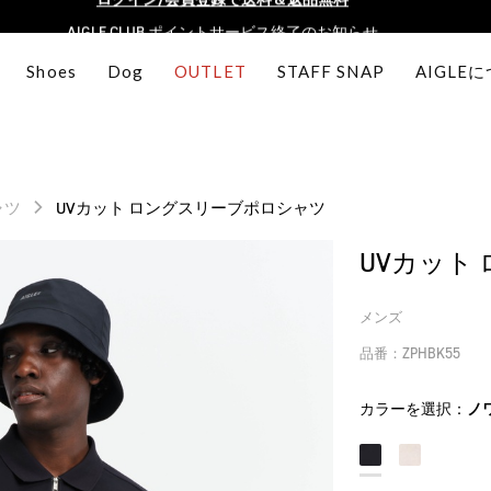
AIGLE CLUB ポイントサービス終了のお知らせ
【最大50%OFF】FINAL SALEがスタート！
Shoes
Dog
OUTLET
STAFF SNAP
AIGLE
ログイン/会員登録で送料＆返品無料
AIGLE CLUB ポイントサービス終了のお知らせ
ャツ
UVカット ロングスリーブポロシャツ
UVカット
メンズ
品番：ZPHBK55
カラーを選択：
ノ