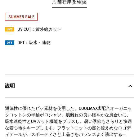
店舗在庫を確認
SUMMER SALE
UV CUT：紫外線カット
DFT：吸水・速乾
説明
通気性に優れたピケ素材を使用した、COOLMAX®配合オーガニッ
クコットンの半袖ポロシャツ。肌離れの良い軽やかな風合いに、
吸水速乾性とUVカット機能をプラスし、暑い季節もさらりと快適
な着心地をキープします。フラットニットの襟と控えめなロゴデ
ィテールが、スポーティさと上品さをバランスよく演出する一