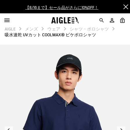
【8/16まで】セール品がさらに10%OFF！
【最大50%OFF】FINAL SALEがスタート！
0
AIGLE
メンズ
ウェア
シャツ・ポロシャツ
ログイン/会員登録で送料＆返品無料
吸水速乾 UVカット COOLMAX® ピケポロシャツ
AIGLE CLUB ポイントサービス終了のお知らせ
【8/16まで】セール品がさらに10%OFF！
【最大50%OFF】FINAL SALEがスタート！
ログイン/会員登録で送料＆返品無料
AIGLE CLUB ポイントサービス終了のお知らせ