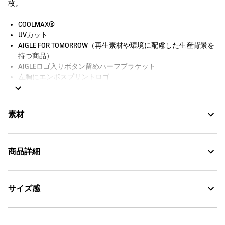
枚。
COOLMAX®
UVカット
AIGLE FOR TOMORROW（再生素材や環境に配慮した生産背景を
持つ商品）
AIGLEロゴ入りボタン留めハーフプラケット
左胸にエンボスプリントロゴ
左胸にAIGLEバードロゴ
素材
商品詳細
UV CUT：紫外線カット
サイズ感
・色：ピーコート (004)
DFT：吸水・速乾
・原産国：中国
・素材：本体：綿62% ポリエステル38%
30℃を限度とし、弱い洗濯処理。
モデル着用サイズ：M