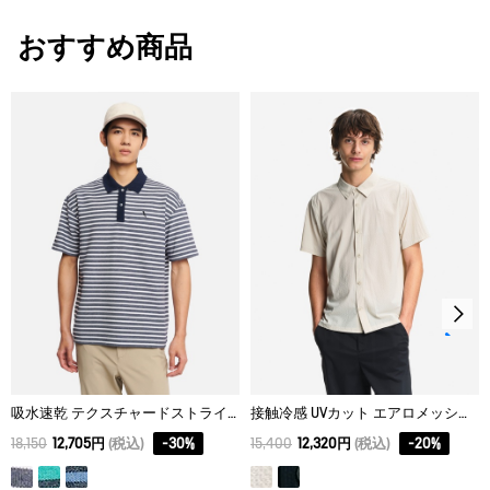
（身長:186cm、バスト90cm、ヒップ92cm）
漂白処理はできない。
おすすめ商品
サイズ
着丈
身丈
肩幅
タンブル乾燥禁止。
XS
62.7
64.8
39
脱水後、つり干し乾燥がよい。
アイロン仕上げ処理ができる。底面温度110℃を限度として
S
64.7
66.9
41
スチームなしでアイロン仕上げ。
M
66.7
69
43
ドライクリーニング処理ができない。
L
68.7
71.1
45
ウェットクリーニング処理ができる。：通常の処理
XL
70.7
73.2
47
吸水速乾 テクスチャードストライプ 半袖ポロシャツ
接触冷感 UVカット エアロメッシュ リラックスフィット半袖シャツ
18,150
12,705円
(税込)
-
30
%
15,400
12,320円
(税込)
-
20
%