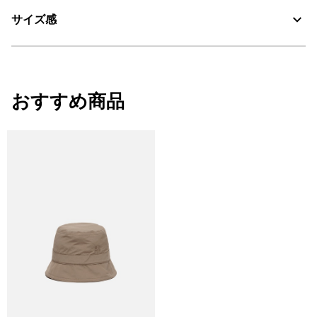
サイズ感
・色：ノワール（ブラック） (004)
・原産国：フランス
・素材：綿75%、ナイロン22％、ポリウレタン3%
サイズ感
おすすめ商品
レギュラーフィット