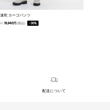
速乾 カーゴパンツ
ポーラテック 
00
16,940円
(税込)
-
30
%
24,200
12,100円
配送について