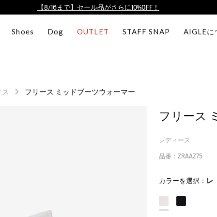
【最大50%OFF】FINAL SALEがスタート！
ログイン/会員登録で送料＆返品無料
Shoes
Dog
OUTLET
STAFF SNAP
AIGLE
AIGLE CLUB ポイントサービス終了のお知らせ
【8/16まで】セール品がさらに10%OFF！
【最大50%OFF】FINAL SALEがスタート！
ログイン/会員登録で送料＆返品無料
クス
フリース ミッドブーツウォーマー
AIGLE CLUB ポイントサービス終了のお知らせ
フリース 
レディース
品番：ZRAAZ75
カラーを選択：
レ