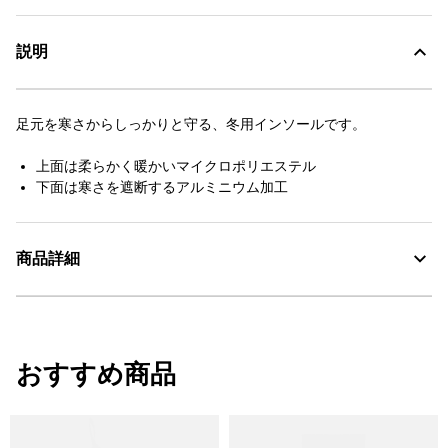
説明
足元を寒さからしっかりと守る、冬用インソールです。
上面は柔らかく暖かいマイクロポリエステル
下面は寒さを遮断するアルミニウム加工
商品詳細
・色：ブラック (001)
・原産国：フランス
おすすめ商品
・素材：本体 1：100%シンセティック