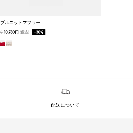
ーブルニットマフラー
アーバン 巾着
00
10,780円
(税込)
-
30
%
11,000
7,700円
(
配送について