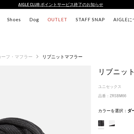
【8/16まで】セール品がさらに10%OFF！
【最大50%OFF】FINAL SALEがスタート！
Shoes
Dog
OUTLET
STAFF SNAP
AIGLE
ログイン/会員登録で送料＆返品無料
AIGLE CLUB ポイントサービス終了のお知らせ
カーフ・マフラー
リブニットマフラー
リブニッ
ユニセックス
品番：ZRSBM66
カラーを選択：
ダ