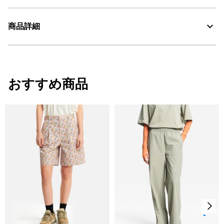
商品詳細
30℃を限度とし、通常の洗濯処理。
漂白処理はできない。
・色：シャドウ (004)
タンブル乾燥禁止。
・原産国：フィリピン
おすすめ商品
・素材：ポリエステル100%
脱水後、つり干し乾燥がよい。
アイロン仕上げ処理ができる。底面温度110℃を限度として
スチームなしでアイロン仕上げ。
ドライクリーニング処理ができない。
ウェットクリーニング処理ができる。：通常の処理