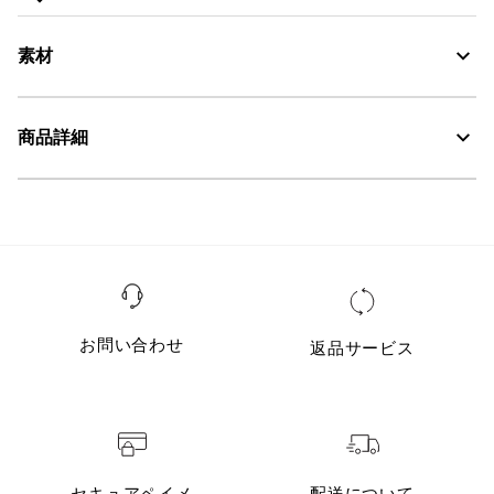
素材
商品詳細
UV CUT：紫外線カット
30℃を限度とし、通常の洗濯処理。
・色：ノワール（ブラック）カラーブロック (001)
・原産国：0
漂白処理はできない。
・素材：0
タンブル乾燥禁止。
お問い合わせ
返品サービス
脱水後、つり干し乾燥がよい。
アイロン仕上げ処理ができる。底面温度110℃を限度として
スチームなしでアイロン仕上げ。
ドライクリーニング処理ができない。
ウェットクリーニング処理ができる。：通常の処理
セキュアペイメ
配送について