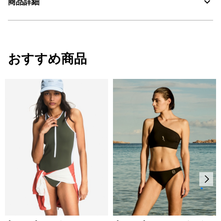
商品詳細
30℃を限度とし、通常の洗濯処理。
漂白処理はできない。
・色：ノワール（ブラック） (001)
タンブル乾燥禁止。
・原産国：0
おすすめ商品
・素材：0
脱水後、つり干し乾燥がよい。
アイロン仕上げ処理ができる。底面温度110℃を限度として
スチームなしでアイロン仕上げ。
ドライクリーニング処理ができない。
ウェットクリーニング処理ができる。：通常の処理