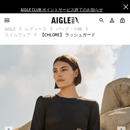
AIGLE CLUB ポイントサービス終了のお知らせ
【最大50%OFF】FINAL SALEがスタート！
0
AIGLE
レディース
バッグ・小物
ログイン/会員登録で送料＆返品無料
スイムウェア
【CHLORE】 ラッシュガード
AIGLE CLUB ポイントサービス終了のお知らせ