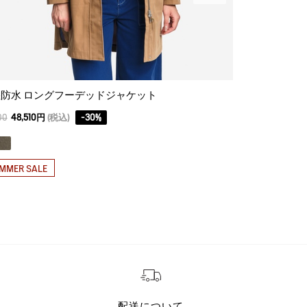
防水 ロングフーデッドジャケット
透湿防水 ア
00
48,510円
(税込)
-
30
%
57,200
40,040
MMER SALE
SUMMER SAL
配送について