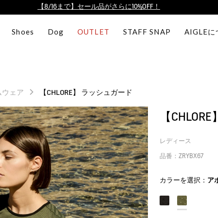
【最大50%OFF】FINAL SALEがスタート！
ログイン/会員登録で送料＆返品無料
Shoes
Dog
OUTLET
STAFF SNAP
AIGLE
AIGLE CLUB ポイントサービス終了のお知らせ
【8/16まで】セール品がさらに10%OFF！
【最大50%OFF】FINAL SALEがスタート！
ログイン/会員登録で送料＆返品無料
ムウェア
【CHLORE】 ラッシュガード
AIGLE CLUB ポイントサービス終了のお知らせ
【CHLOR
レディース
品番：ZRYBX67
カラーを選択：
ア