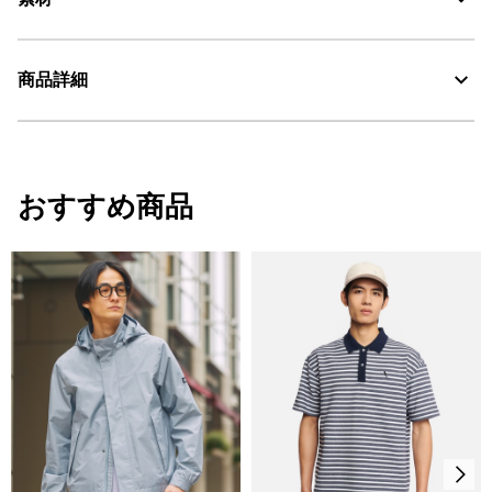
商品詳細
Water Repellent：撥水
30℃を限度とし、通常の洗濯処理。
・色：アボカ (001)
・原産国：0
おすすめ商品
漂白処理はできない。
・素材：0
タンブル乾燥禁止。
脱水後、つり干し乾燥がよい。
アイロン仕上げ処理ができる。底面温度110℃を限度として
スチームなしでアイロン仕上げ。
ドライクリーニング処理ができない。
ウェットクリーニング処理ができる。：通常の処理