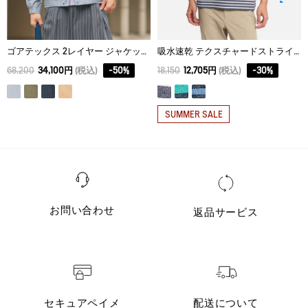
ゴアテックス 2レイヤー ジャケット RP
吸水速乾 テクスチャードストライプ 半袖ポロシャツ
68,200
34,100円
(税込)
-
50
%
18,150
12,705円
(税込)
-
30
%
SUMMER SALE
お問い合わせ
返品サービス
セキュアペイメ
配送について