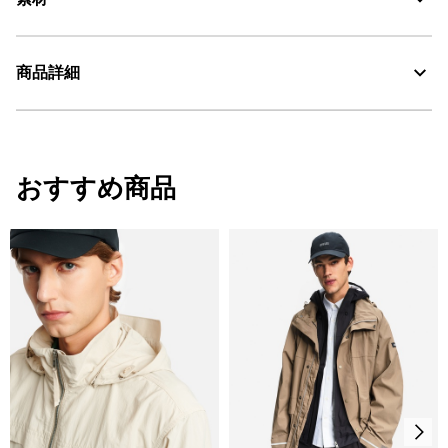
商品詳細
Water Repellent：撥水
30℃を限度とし、通常の洗濯処理。
・色：アンピール（ネイビー） (002)
・原産国：0
おすすめ商品
漂白処理はできない。
・素材：0
タンブル乾燥禁止。
脱水後、つり干し乾燥がよい。
アイロン仕上げ処理ができる。底面温度110℃を限度として
スチームなしでアイロン仕上げ。
ドライクリーニング処理ができない。
ウェットクリーニング処理ができる。：通常の処理