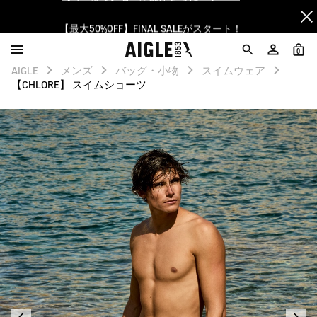
【最大50%OFF】FINAL SALEがスタート！
ログイン/会員登録で送料＆返品無料
0
AIGLE
メンズ
バッグ・小物
スイムウェア
AIGLE CLUB ポイントサービス終了のお知らせ
【CHLORE】 スイムショーツ
【8/16まで】セール品がさらに10%OFF！
【最大50%OFF】FINAL SALEがスタート！
ログイン/会員登録で送料＆返品無料
AIGLE CLUB ポイントサービス終了のお知らせ