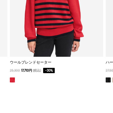
ウールブレンドセーター
ハ
25,300
17,710円
(税込)
-
30
%
27,5