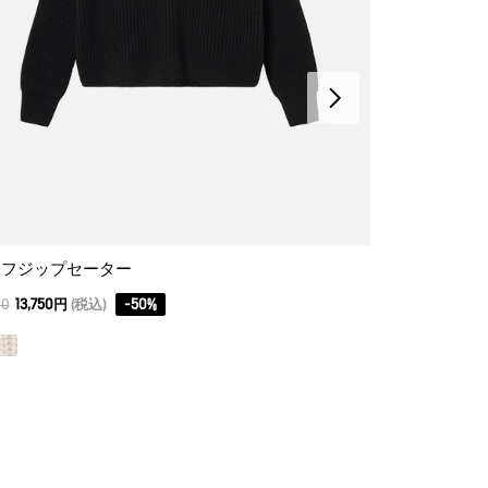
ーフジップセーター
ノースリーブ
00
13,750円
(税込)
-
50
%
22,000
15,400円