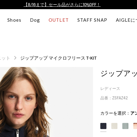
【最大50%OFF】FINAL SALEがスタート！
ログイン/会員登録で送料＆返品無料
Shoes
Dog
OUTLET
STAFF SNAP
AIGLE
AIGLE CLUB ポイントサービス終了のお知らせ
【8/16まで】セール品がさらに10%OFF！
【最大50%OFF】FINAL SALEがスタート！
ログイン/会員登録で送料＆返品無料
ニット
ジップアップ マイクロフリース T-KIT
AIGLE CLUB ポイントサービス終了のお知らせ
ジップアップ
レディース
品番：ZSFAZ42
カラーを選択：
ア