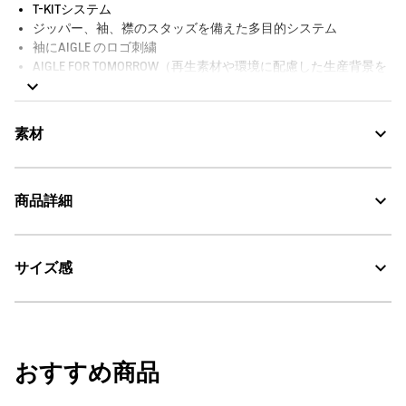
T-KITシステム
ジッパー、袖、襟のスタッズを備えた多目的システム
袖にAIGLE のロゴ刺繍
AIGLE FOR TOMORROW（再生素材や環境に配慮した生産背景を
持つ商品）
素材
【T-KIT対応ミッドレイヤー】T-KIT対応アウターと組み合わせが可能で
す。
T-KITとは：T-KITはAIGLEが開発したダイナミック ジップシステム
ポリエステル100%
商品詳細
です。雨風から身体を守る防水アウターウェアと、保温力に優れ
たミッドレイヤーを組み合わせることで、あらゆる天候や気温、
AIGLE for tomorrow
スタイルに対応できます。
サイズ選びについて：アウターとミッドレイヤーは同じジェンダ
サイズ感
・色：オジエ (00F)
T-KIT：組み合わせ可能アイテム
ー、サイズのものを選択してください。
・原産国：ミャンマー
30℃を限度とし、通常の洗濯処理。
・素材：Shell Fabric 1 : 100% POLYESTER
漂白処理はできない。
サイズ
身幅
ウエスト幅
裾幅
おすすめ商品
タンブル乾燥禁止。
34
46
42.5
43