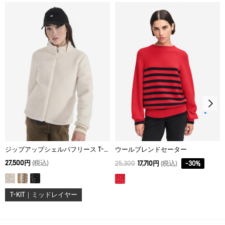
脱水後、つり干し乾燥がよい。
36
48
44.5
45
アイロン仕上げ処理はできない。
38
50
46.5
47
ドライクリーニング処理ができない。
40
52
48.5
49
ウェットクリーニング処理ができる。：通常の処理
42
54
51
51
ジップアップシェルパフリース T-KIT
ウールブレンドセーター
27,500円
(税込)
25,300
17,710円
(税込)
-
30
%
T-KIT｜ミッドレイヤー