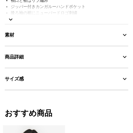
袖口と裾はリブ編み
ジッパー付きカンガルーハンドポケット
後ろ袖の裾にニューバードロゴ刺繍
AIGLE FOR TOMORROW（再生素材や環境に配慮した生産背景を
持つ商品）
素材
商品詳細
AIGLE for tomorrow
30℃を限度とし、弱い洗濯処理。
サイズ感
・色：カシミア (002)
漂白処理はできない。
・原産国：フィリピン
・素材：本体1: 89% 綿 11% ポリエステル / 本体2: 100% ポリエステル / ポ
タンブル乾燥禁止。
ケット袋 1: 89% 綿 11% ポリエステル / ポケット袋 2: 100% 綿 / フード裏
サイズ
着丈
身丈
肩幅
脱水後、つり干し乾燥がよい。
地: 100% 綿
おすすめ商品
XS
65
67
45
アイロン仕上げ処理ができる。底面温度110℃を限度として
スチームなしでアイロン仕上げ。
S
67
69
47