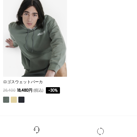
ドライクリーニング処理ができない。
M
69
71
49
ウェットクリーニング処理ができる。：通常の処理
L
71
73
51
XL
73
75
53
ロゴスウェットパーカ
26,400
18,480円
(税込)
-
30
%