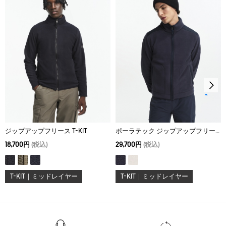
L
72
44
60
ドライクリーニング処理ができない。
XL
74
47
64
ウェットクリーニング処理ができる。：通常の処理
ジップアップフリース T-KIT
ポーラテック ジップアップフリース
18,700円
(税込)
29,700円
(税込)
T-KIT｜ミッドレイヤー
T-KIT｜ミッドレイヤー