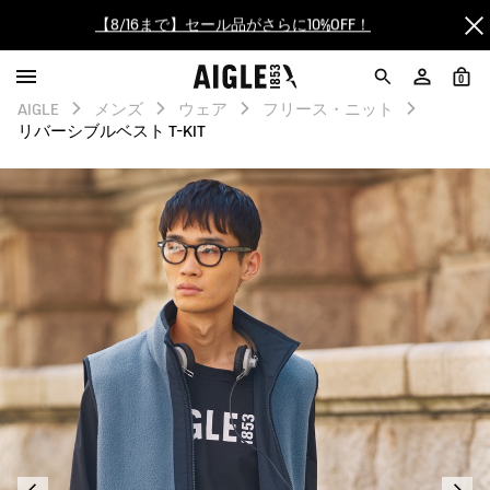
【最大50%OFF】FINAL SALEがスタート！
ログイン/会員登録で送料＆返品無料
0
AIGLE
メンズ
ウェア
フリース・ニット
AIGLE CLUB ポイントサービス終了のお知らせ
リバーシブルベスト T-KIT
【8/16まで】セール品がさらに10%OFF！
【最大50%OFF】FINAL SALEがスタート！
ログイン/会員登録で送料＆返品無料
AIGLE CLUB ポイントサービス終了のお知らせ