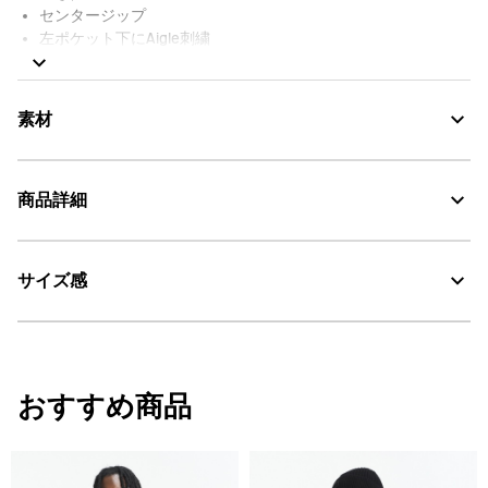
センタージップ
左ポケット下にAigle刺繍
リバース側
スタンドカラー
サイドポケット 2つ
素材
センタージップ
プリントされたバードロゴ
商品詳細
AIGLE for tomorrow
【T-KIT対応ミッドレイヤー】T-KIT対応アウターと組み合わせが可
能です。
T-KIT：組み合わせ可能アイテム
T-KITとは：T-KITはAIGLEが開発したダイナミック ジップシステム
サイズ感
・色：ムーンライト (004)
です。雨風から身体を守る防水アウターウェアと、保温力に優れ
30℃を限度とし、通常の洗濯処理。
・原産国：ベトナム
たミッドレイヤーを組み合わせることで、あらゆる天候や気温、
スタイルに対応できます。
・素材：本体1: 100% ポリエステル / 本体2: 100% ポリエステル
漂白処理はできない。
サイズ選びについて：アウターとミッドレイヤーは同じジェンダ
ー、サイズのものを選択してください。
サイズ
身丈
背幅
身幅
おすすめ商品
タンブル乾燥禁止。
S
68
40
53
脱水後、つり干し乾燥がよい。
M
70
42
56
アイロン仕上げ処理はできない。