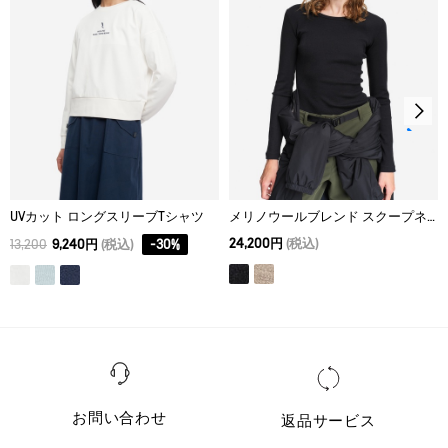
ドライクリーニング処理ができない。
L
62
66
42
ウェットクリーニング処理ができる。：通常の処理
UVカット ロングスリーブTシャツ
メリノウールブレンド スクープネックTシャツ
24,200円
(税込)
13,200
9,240円
(税込)
-
30
%
お問い合わせ
返品サービス