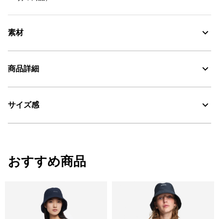
素材
商品詳細
DFT：吸水・速乾
サイズ感
AIGLE for tomorrow
・色：レ (001)
・原産国：中国
30℃を限度とし、通常の洗濯処理。
・素材：本体: 80% 綿 20% ポリエステル
漂白処理はできない。
サイズ
着丈
身丈
肩幅
おすすめ商品
タンブル乾燥禁止。
XS
56
60
36
脱水後、つり干し乾燥がよい。
S
58
62
38
アイロン仕上げ処理ができる。底面温度110℃を限度として
M
60
64
40
スチームなしでアイロン仕上げ。