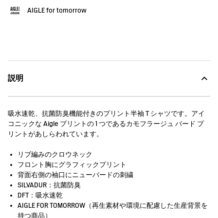
AIGLE for tomorrow
説明
吸水速乾、抗菌防臭機能付きのプリント半袖 T シャツです。アイ
コニックな Aigle プリントの 1 つであるカモフラージュ バード プ
リントがあしらわれています。
リブ編みのクロウネック
フロント胸にグラフィックプリント
背面右側の袖口にニューバードの刺繍
SILVADUR：抗菌防臭
DFT：吸水速乾
AIGLE FOR TOMORROW（再生素材や環境に配慮した生産背景を
持つ商品）