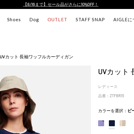
【最大50%OFF】FINAL SALEがスタート！
ログイン/会員登録で送料＆返品無料
Shoes
Dog
OUTLET
STAFF SNAP
AIGLE
AIGLE CLUB ポイントサービス終了のお知らせ
【8/16まで】セール品がさらに10%OFF！
【最大50%OFF】FINAL SALEがスタート！
ログイン/会員登録で送料＆返品無料
UVカット 長袖ワッフルカーディガン
AIGLE CLUB ポイントサービス終了のお知らせ
UVカット
レディース
品番：ZTFBR15
カラーを選択：
ピ