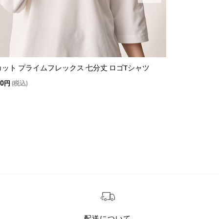
カット プライムフレックス 七分丈 ロゴTシャツ
吸水速乾 UV
00円
(税込)
9,900
5,940円
(
SUMMER SAL
配送について