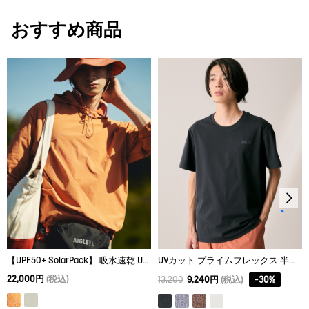
漂白処理はできない。
サイズ
着丈
身丈
肩幅
おすすめ商品
タンブル乾燥禁止。
XS
65
66.8
48
脱水後、つり干し乾燥がよい。
S
67
68.9
50
アイロン仕上げ処理ができる。底面温度110℃を限度として
M
69
71
52
スチームなしでアイロン仕上げ。
ドライクリーニング処理ができない。
L
71
73.1
54
ウェットクリーニング処理ができる。：通常の処理
XL
73
75.2
56
【UPF50+ SolarPack】 吸水速乾 UVカット パーカ
UVカット プライムフレックス 半袖Tシャツ
22,000円
(税込)
13,200
9,240円
(税込)
-
30
%