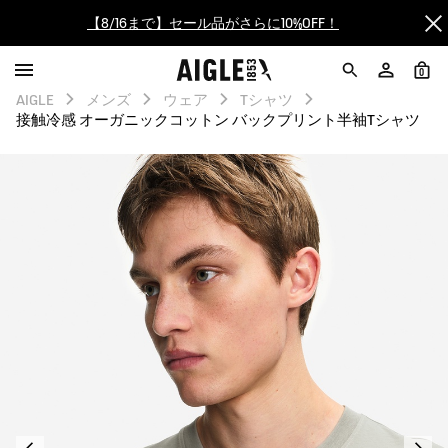
【8/16まで】セール品がさらに10%OFF！
【最大50%OFF】FINAL SALEがスタート！
0
AIGLE
メンズ
ウェア
Tシャツ
ログイン/会員登録で送料＆返品無料
接触冷感 オーガニックコットン バックプリント半袖Tシャツ
AIGLE CLUB ポイントサービス終了のお知らせ
【8/16まで】セール品がさらに10%OFF！
【最大50%OFF】FINAL SALEがスタート！
ログイン/会員登録で送料＆返品無料
AIGLE CLUB ポイントサービス終了のお知らせ