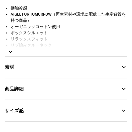
接触冷感
AIGLE FOR TOMORROW（再生素材や環境に配慮した生産背景を
持つ商品）
オーガニックコットン使用
ボックスシルエット
リラックスフィット
リブ編みクルーネック
左胸にロゴプリント
バックボディにグラフィックプリント
右サイド裾にAIGLEバードロゴ
素材
商品詳細
COOL TOUCH
サイズ感
AIGLE for tomorrow
・色：シャドウ (002)
・原産国：中国
30℃を限度とし、弱い洗濯処理。
・素材：本体：綿66% ポリエステル44%