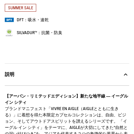
SUMMER SALE
DFT：吸水・速乾
SILVADUR™：抗菌・防臭
説明
【アーバン・リミテッドエディション】新たな地平線 ― イーグル
イン シティ
ブランドマニフェスト「VIVRE EN AIGLE（AIGLEとともに生き
る）」に着想を得た本限定カプセルコレクションは、自由、ビジ
ョン、そしてアウトドアスピリットを讃えるシリーズです。 「イ
ーグル イン シティ」をテーマに、AIGLEが大切にしてきた“自然と
の深い結びつき”を、アジアを代表する２つの象徴的な風景から表