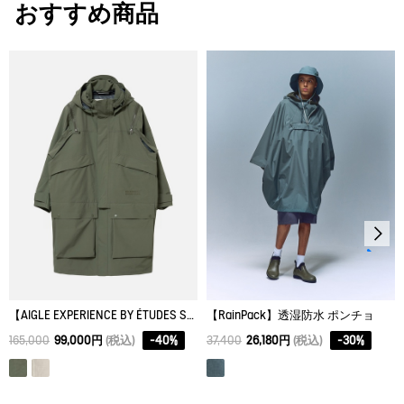
おすすめ商品
XXS
61.5
63.7
50
タンブル乾燥禁止。
XS
63.5
65.8
53
脱水後、つり干し乾燥がよい。
アイロン仕上げ処理ができる。底面温度110℃を限度として
S
65.5
67.9
56
スチームなしでアイロン仕上げ。
M
67.5
70
59
ドライクリーニング処理ができない。
L
69.5
72.1
62
ウェットクリーニング処理ができる。：通常の処理
【AIGLE EXPERIENCE BY ÉTUDES STUDIO】 4IN1フーデッドジャケット
【RainPack】透湿防水 ポンチョ
165,000
99,000円
(税込)
-
40
%
37,400
26,180円
(税込)
-
30
%