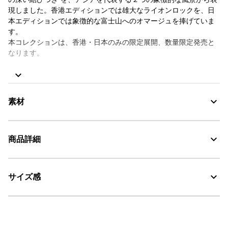
現しました。香港エディションでは雄大なライオンロックを、日
本エディションでは象徴的な富士山へのオマージュを捧げていま
す。
本コレクションは、香港・日本のみの限定展開、数量限定発売と
なります。
デザイナー Lio Leung（リオ・ヤン）より
“デザインにはインクを主な画材として使用し、自由でのびのびと
したスタイルで描くことで、French Eagle（フレンチ・イーグ
素材
ル）の冒険心と自由な精神を表現しました。”
吸水速乾
商品詳細
抗菌防臭
レギュラーフィット
DFT：吸水・速乾
リブ仕様のクルーネック
左胸と背面にグラフィックロゴプリント
サイズ感
・色：ノワール（ブラック）ライオンロック (006)
SILVADUR™：抗菌・防臭
背面襟下中央に刺繍入り
・原産国：中国
右袖裾（着用時の後ろ側）にAIGLEバード刺繍
・素材：本体：綿79% ポリエステル21%
30℃を限度とし、弱い洗濯処理。
サイズ
着丈
身丈
肩幅
漂白処理はできない。