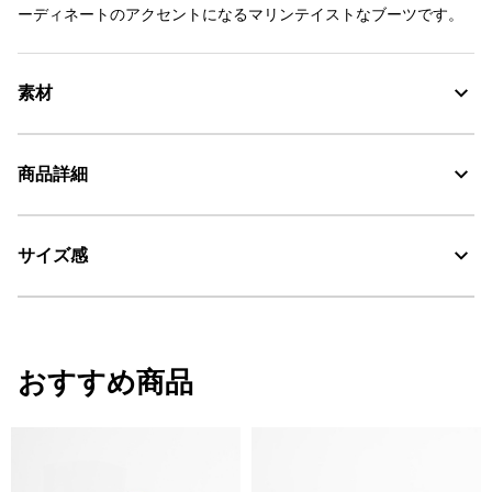
ーディネートのアクセントになるマリンテイストなブーツです。
素材
商品詳細
素材の特徴
防水性と耐久性に優れた天然ゴム素材
サイズ感
・色：ルージュ/ブラン (002)
耐久性に優れる天然ラバー
・原産国：中国
・素材：天然ゴム
Water Proof：防水
サイズ感
おすすめ商品
レギュラーフィット
AIGLE for tomorrow
サイズ
筒回り(内寸)
高さ(ヒール含む)
35
33.5
28