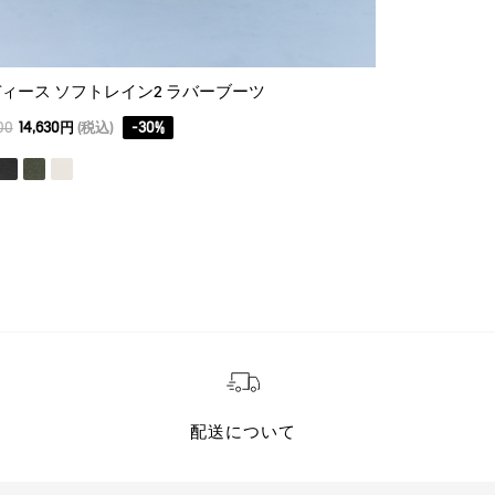
ィース ソフトレイン2 ラバーブーツ
レディース ウ
00
14,630円
(税込)
-
30
%
25,300
12,650円
配送について