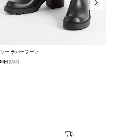
ソー ラバーブーツ
カーヴィル プ
400円
(税込)
18,700
13,090円