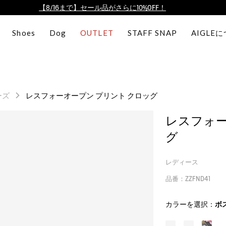
【8/16まで】セール品がさらに10%OFF！
【最大50%OFF】FINAL SALEがスタート！
Shoes
Dog
OUTLET
STAFF SNAP
AIGLE
ログイン/会員登録で送料＆返品無料
AIGLE CLUB ポイントサービス終了のお知らせ
【8/16まで】セール品がさらに10%OFF！
【最大50%OFF】FINAL SALEがスタート！
ーズ
レスフォーオープン プリント クロッグ
ログイン/会員登録で送料＆返品無料
AIGLE CLUB ポイントサービス終了のお知らせ
レスフォー
グ
レディース
品番：ZZFND41
カラーを選択：
ボ