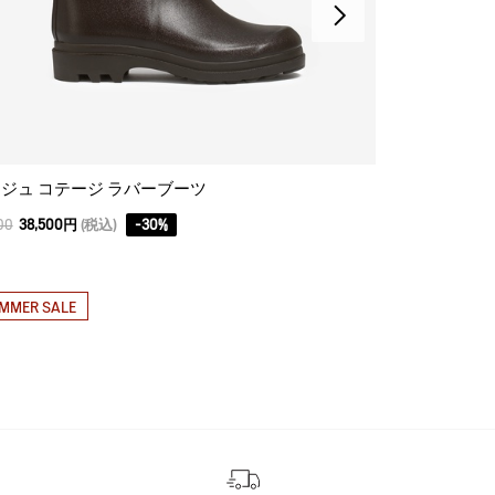
ジュ コテージ ラバーブーツ
アリア JP ラ
00
38,500円
(税込)
-
30
%
12,100
9,680円
(
MMER SALE
SUMMER SAL