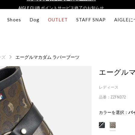
AIGLE CLUB ポイントサービス終了のお知らせ
【最大50%OFF】FINAL SALEがスタート！
Shoes
Dog
OUTLET
STAFF SNAP
AIGLE
ログイン/会員登録で送料＆返品無料
AIGLE CLUB ポイントサービス終了のお知らせ
ーズ
エーグルマカダム ラバーブーツ
エーグルマ
レディース
品番：ZZFND72
カラーを選択：
バ