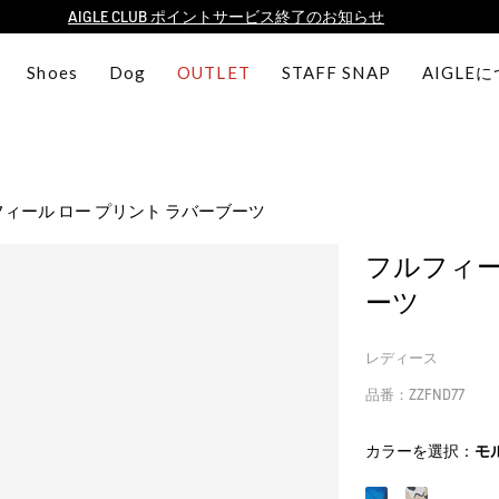
【8/16まで】セール品がさらに10%OFF！
【最大50%OFF】FINAL SALEがスタート！
Shoes
Dog
OUTLET
STAFF SNAP
AIGLE
ログイン/会員登録で送料＆返品無料
AIGLE CLUB ポイントサービス終了のお知らせ
ィール ロー プリント ラバーブーツ
フルフィー
ーツ
レディース
品番：ZZFND77
カラーを選択：
モ