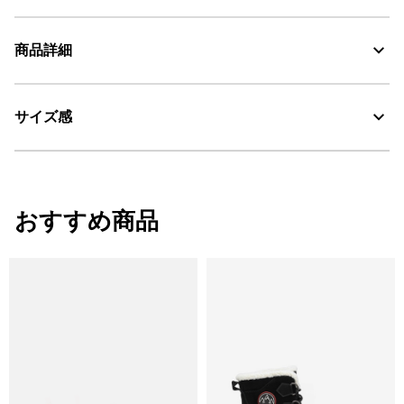
商品詳細
素材の特徴
防水性と耐久性に優れた天然ゴム素材
サイズ感
・色：マリン (007)
耐久性に優れる天然ラバー
・原産国：中国
・素材：天然ゴム
Water Proof：防水
サイズ感
おすすめ商品
レギュラーフィット
高さ(ヒ
サイズ
ヒール
筒回り(内寸)
む)
35
2.3
31
22.3
36
2.3
32
22.5
37
2.3
33
23.5