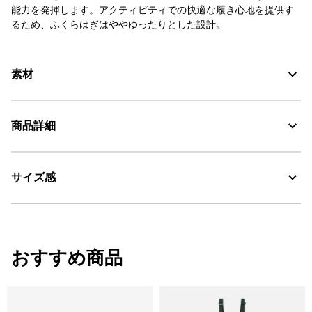
能力を発揮します。アクティビティでの快適な履き心地を提供す
るため、ふくらはぎはややゆったりとした設計。
素材
商品詳細
素材の特徴
防水性と耐久性に優れた天然ゴム素材
サイズ感
・色：カーキ (005)
MADE IN FRANCE : メイド イン フランス
・原産国：フランス
耐久性に優れる天然ラバー
・素材：天然ゴム
サイズ感
おすすめ商品
Water Proof：防水
レギュラーフィット
AIGLE for tomorrow