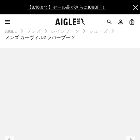
【最大50%OFF】FINAL SALEがスタート！
0
ログイン/会員登録で送料＆返品無料
AIGLE
メンズ
レインブーツ
シューズ
メンズ カーヴィル2 ラバーブーツ
AIGLE CLUB ポイントサービス終了のお知らせ
【8/16まで】セール品がさらに10%OFF！
【最大50%OFF】FINAL SALEがスタート！
ログイン/会員登録で送料＆返品無料
AIGLE CLUB ポイントサービス終了のお知らせ