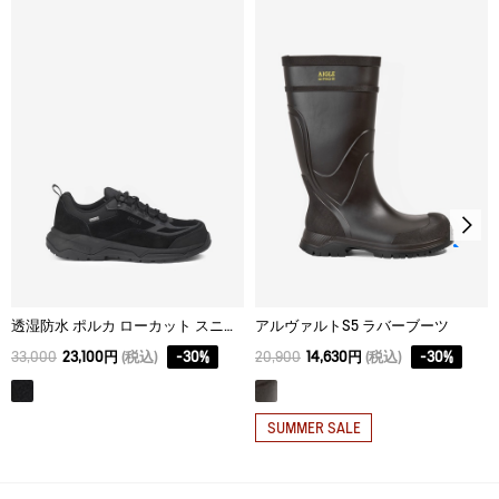
この靴の着用サイズ：26.5cm (43)
足の特徴：甲、幅ともに普通
着用コメント：全体的に細身な作り。普段履いているスニーカー
と同じ大きさを選んでいただいて問題ございません。
------------------------
■男性スタッフT
普段の着用サイズ：25.5cm
この靴の着用サイズ：25.5cm (41)
足の特徴：甲やや高め、幅やや広め
着用コメント：幅が細めの作りのため長さよりも幅のフィット感
で選びました。ソールも柔らかく薄めのため街履きで非常に歩き
やすいです。
透湿防水 ポルカ ローカット スニーカー
アルヴァルトS5 ラバーブーツ
33,000
23,100円
(税込)
-
30
%
20,900
14,630円
(税込)
-
30
%
サイズ
インソール 全長
ヒール
筒周り (履
24.5cm(39)
25.3
3
25.2
SUMMER SALE
25cm(40)
26.5
3
26