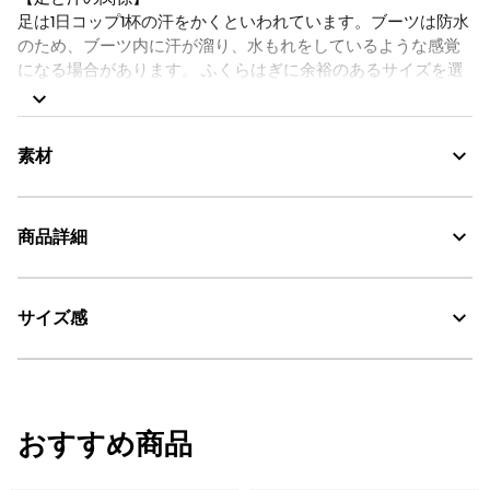
足は1日コップ1杯の汗をかくといわれています。ブーツは防水
のため、ブーツ内に汗が溜り、水もれをしているような感覚
になる場合があります。 ふくらはぎに余裕のあるサイズを選
びブーツ内の湿気が排出できるようにしたり、履き替えられ
る場所ではサンダルに履き替えたり、汗を吸い取るソックス
を選ぶなど、足のことも考えた着用をおすすめいたします。
素材
◆ラバーブーツのメンテナンスにお勧めの専用スプレーはこちら
商品詳細
から
素材の特徴
防水性と耐久性に優れた天然ゴム
◆ブーツのメンテナンス方法はこちら
サイズ感
・色：ノワール（ブラック） (004)
耐久性に優れる天然ラバー
・原産国：中国
・素材：天然ゴム
Water Proof：防水
スタッフ着用コメント
おすすめ商品
■男性スタッフH
普段の着用サイズ：26.5cm