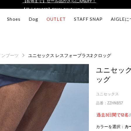
【最大50%OFF】FINAL SALEがスタート！
ログイン/会員登録で送料＆返品無料
Shoes
Dog
OUTLET
STAFF SNAP
AIGLE
AIGLE CLUB ポイントサービス終了のお知らせ
【8/16まで】セール品がさらに10%OFF！
【最大50%OFF】FINAL SALEがスタート！
ログイン/会員登録で送料＆返品無料
インブーツ
ユニセックス レスフォープラス2 クロッグ
AIGLE CLUB ポイントサービス終了のお知らせ
ユニセック
ッグ
ユニセックス
品番：ZZHNB57
過去3日間で12名
カラーを選択：
カ