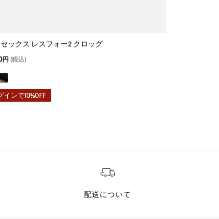
セックス レスフォー2 クロッグ
トランスミッ
00円
(税込)
35,200
24,640
グインで10%OFF
配送について