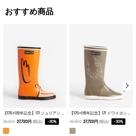
スタッフ着用コメント
おすすめ商品
男性スタッフO（甲：普通、幅：普通）
普段のスニーカーと同じサイズでぴったりでした。柔らかい履き
心地です。
女性スタッフT（甲：高め、幅：やや広め）
つま先部分が平たくシャープなので、いつもの靴のサイズや他の
エーグルのラバーブーツ（カーヴィル・ソフトレインなど）より
ワンサイズ上を選びました。筒回りはやや細めで、すっきりした
シルエットが特徴です。
サイズ
ヒール
筒回り
高さ
35
2.5cm
36.5cm
35.0c
36
2.5cm
37.0cm
35.0c
【170+1周年記念】171 ジュリアン ラバーブーツ
【170+1周年記念】171 ドワイヨン ラバーブーツ
37
2.5cm
37.5cm
35.0c
39,600
27,720円
(税込)
-
30
%
39,600
27,720円
(税込)
-
30
%
38
2.5cm
38.0cm
35.0c