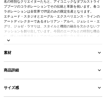
名の特別なクリエイターたちと、アイコニックなダブルストライ
プブーツのコラボレーションでその伝統と革新を祝います。各コ
ラボレーションは全世界で171足のみの限定生産となります。
エチュード・スタジオとエーグル・エクスペリエンス・ラインの
アートディレクターであるオレリアン・アルベ、ジェレミー・エ
グリ、ジョゼ・ラマリは、スタイルと機能の融合を欠かさないフ
ァッションを創り出しています。今回のエーグルとの特別な機会
に、彼らは仕事道具としてのブーツの本質に立ち返りました。イ
ンダストリアルな筆跡を彷彿とさせるステンシル加工のグラフィ
ックブーツは、自然や都市といった風景の中で、思いがけない存
在感を放ちます。
素材
※こちらの商品はお客様都合での返品はいたしかねますので、あ
らかじめご了承ください。
商品詳細
素材の特徴
防水性と耐久性に優れた天然ゴム素材
サイズ感
・色：エチュード (001)
Water Proof：防水
・原産国：フランス
・素材：天然ゴム
AIGLE for tomorrow