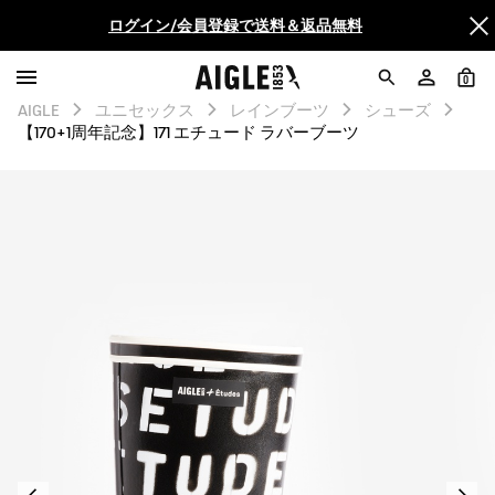
ログイン/会員登録で送料＆返品無料
AIGLE CLUB ポイントサービス終了のお知らせ
0
AIGLE
ユニセックス
レインブーツ
シューズ
【最大50%OFF】FINAL SALEがスタート！
【170+1周年記念】171 エチュード ラバーブーツ
ログイン/会員登録で送料＆返品無料
AIGLE CLUB ポイントサービス終了のお知らせ