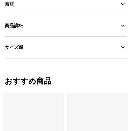
素材
防水性と耐久性に優れた天然ゴム素材、SBRゴム、他繊維
商品詳細
サイズ感
・色：ラスティック (001)
・原産国：中国
・素材：天然ゴム56% その他30% SBRゴム14%
サイズ
ヒール
おすすめ商品
35
3cm
36
3cm
37
3cm
38
3cm