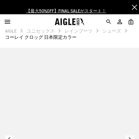
【最大50%OFF】FINAL SALEがスタート！
ログイン/会員登録で送料＆返品無料
0
AIGLE
ユニセックス
レインブーツ
シューズ
AIGLE CLUB ポイントサービス終了のお知らせ
コーレイ クロッグ 日本限定カラー
【8/16まで】セール品がさらに10%OFF！
【最大50%OFF】FINAL SALEがスタート！
ログイン/会員登録で送料＆返品無料
AIGLE CLUB ポイントサービス終了のお知らせ