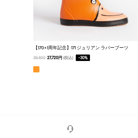
【170+1周年記念】171 ジュリアン ラバーブーツ
39,600
27,720円
(税込)
-
30
%