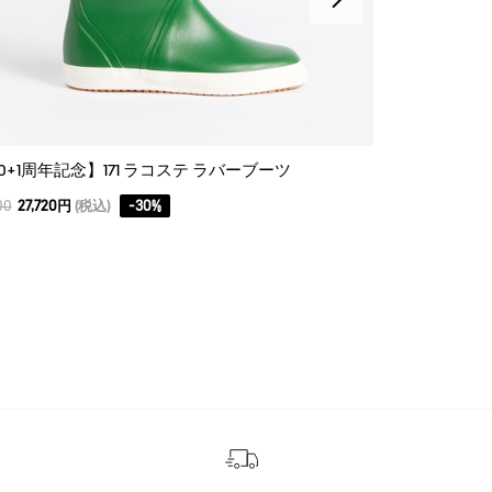
70+1周年記念】171 ラコステ ラバーブーツ
【170+1周年
00
27,720円
(税込)
-
30
%
39,600
27,720円