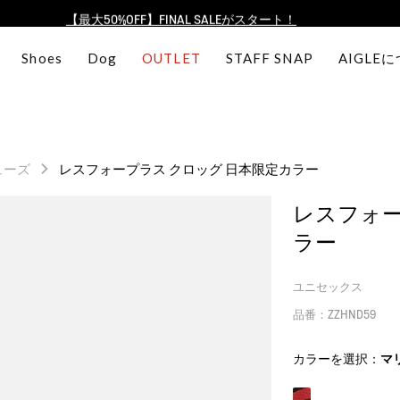
【最大50%OFF】FINAL SALEがスタート！
ログイン/会員登録で送料＆返品無料
Shoes
Dog
OUTLET
STAFF SNAP
AIGLE
AIGLE CLUB ポイントサービス終了のお知らせ
【8/16まで】セール品がさらに10%OFF！
【最大50%OFF】FINAL SALEがスタート！
ログイン/会員登録で送料＆返品無料
ューズ
レスフォープラス クロッグ 日本限定カラー
AIGLE CLUB ポイントサービス終了のお知らせ
レスフォー
ラー
ユニセックス
品番：ZZHND59
カラーを選択：
マ