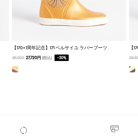
【170+1周年記念】171 ベルサイユ ラバーブーツ
【1
39,600
27,720円
(税込)
-
30
%
39,6