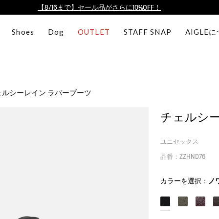
【最大50%OFF】FINAL SALEがスタート！
ログイン/会員登録で送料＆返品無料
Shoes
Dog
OUTLET
STAFF SNAP
AIGLE
AIGLE CLUB ポイントサービス終了のお知らせ
【8/16まで】セール品がさらに10%OFF！
【最大50%OFF】FINAL SALEがスタート！
ログイン/会員登録で送料＆返品無料
ェルシーレイン ラバーブーツ
AIGLE CLUB ポイントサービス終了のお知らせ
チェルシー
ユニセックス
品番：ZZHND76
カラーを選択：
ノ