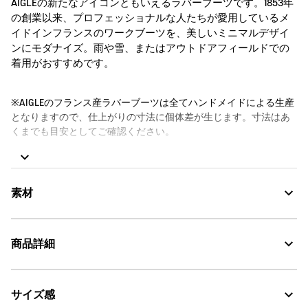
AIGLEの新たなアイコンともいえるラバーブーツです。1853年
の創業以来、プロフェッショナルな人たちが愛用しているメ
イドインフランスのワークブーツを、美しいミニマルデザイ
ンにモダナイズ。雨や雪、またはアウトドアフィールドでの
着用がおすすめです。
※AIGLEのフランス産ラバーブーツは全てハンドメイドによる生産
となりますので、仕上がりの寸法に個体差が生じます。寸法はあ
くまでも目安としてご確認ください。
【足と汗の関係】
足は1日コップ1杯の汗をかくといわれています。ブーツは防水のた
め、ブーツ内に汗が溜り、水もれをしているような感覚になる場
素材
合があります。 ふくらはぎに余裕のあるサイズを選びブーツ内の
湿気が排出されるようにしたり、履き替えられる場所ではサンダ
ルに履き替えたり、汗を吸い取るソックスを選ぶなど、足のこと
商品詳細
も考えた着用をおすすめいたします。
素材の特徴
◆ラバーブーツのメンテナンスにお勧めの専用スプレーはこちら
AIGLE伝統の天然ゴム
から
サイズ感
・色：ノワール（ブラック） (002)
MADE IN FRANCE : メイド イン フランス