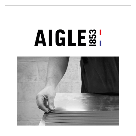
・原産国：フランス
◆ブーツのメンテナンス方法はこちら
耐久性に優れる天然ラバー
・素材：天然ゴム
高さ(ヒ
サイズ
ヒール
筒周り(内寸)
む)
Water Proof：防水
36
4.5cm
36cm
30cm
AIGLE for tomorrow
37
4.5cm
37cm
30cm
38
4.5cm
38cm
30cm
39
4.5cm
38.5cm
30cm
40
4.5cm
39cm
30cm
41
4.5cm
39.5cm
30cm
42
4.5cm
40cm
30cm
43
4.5cm
40.5cm
30cm