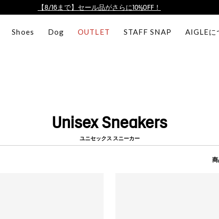
【最大50%OFF】FINAL SALEがスタート！
ログイン/会員登録で送料＆返品無料
Shoes
Dog
OUTLET
STAFF SNAP
AIGLE
AIGLE CLUB ポイントサービス終了のお知らせ
【8/16まで】セール品がさらに10%OFF！
【最大50%OFF】FINAL SALEがスタート！
ログイン/会員登録で送料＆返品無料
AIGLE CLUB ポイントサービス終了のお知らせ
Unisex Sneakers
ユニセックス スニーカー
商