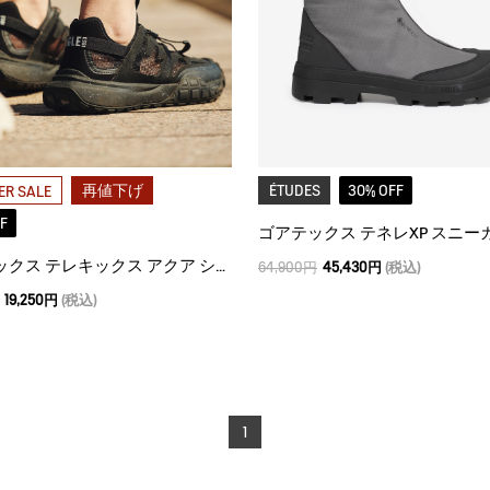
再値下げ
ÉTUDES
30% OFF
R SALE
F
ゴアテックス テネレXP スニー
ユニセックス テレキックス アクア シューズ
64,900円
45,430円
(税込)
19,250円
(税込)
1