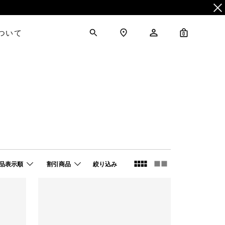
について
0
品表示順
割引商品
絞り込み