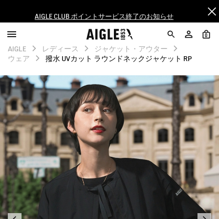
AIGLE CLUB ポイントサービス終了のお知らせ
【最大50%OFF】FINAL SALEがスタート！
0
AIGLE
レディース
ジャケット・アウター
ログイン/会員登録で送料＆返品無料
ウェア
撥水 UVカット ラウンドネックジャケット RP
AIGLE CLUB ポイントサービス終了のお知らせ