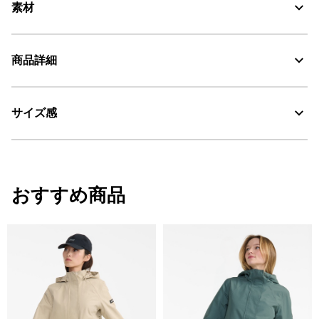
素材
撥水性に優れ紫外線をカットするナイロンとポリウレタンの混紡
商品詳細
素材、WR、UVC
Water Repellent：撥水
サイズ感
・色：ノワール（ブラック） (002)
・原産国：中国
UV CUT：紫外線カット
・素材：ナイロン84% ポリウレタン16%
サイズ
着丈
肩幅
袖丈
おすすめ商品
34
54
53.5
49.2
36
56
56.5
49.7
38
58
59.5
50.2
40
60
62.5
50.7