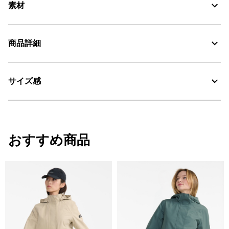
素材
撥水性に優れ紫外線をカットするナイロンとポリウレタンの混紡
商品詳細
素材、WR、UVC
Water Repellent：撥水
サイズ感
・色：オジエ (004)
・原産国：中国
UV CUT：紫外線カット
・素材：ナイロン84% ポリウレタン16%
サイズ
着丈
肩幅
袖丈
おすすめ商品
34
54
53.5
49.2
36
56
56.5
49.7
38
58
59.5
50.2
40
60
62.5
50.7