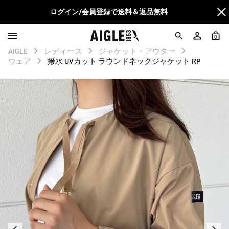
AIGLE CLUB ポイントサービス終了のお知らせ
0
【最大50%OFF】FINAL SALEがスタート！
AIGLE
レディース
ジャケット・アウター
ウェア
撥水 UVカット ラウンドネックジャケット RP
ログイン/会員登録で送料＆返品無料
AIGLE CLUB ポイントサービス終了のお知らせ