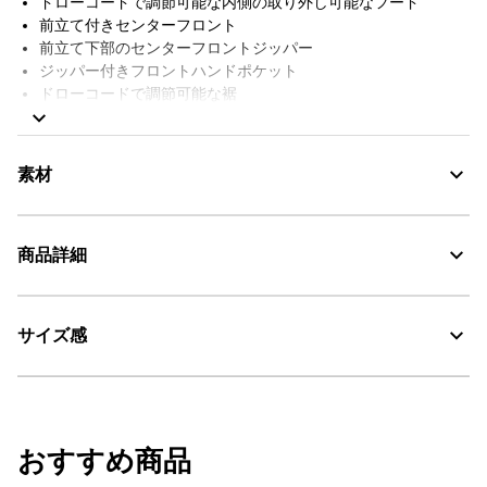
ドローコードで調節可能な内側の取り外し可能なフード
前立て付きセンターフロント
前立て下部のセンターフロントジッパー
ジッパー付きフロントハンドポケット
ドローコードで調節可能な裾
スナップボタン留めの袖口
左内側にジッパー付きポケット1つ
左袖にAIGLEのシグネチャーバッジ
素材
収納袋付き
AIGLE FOR TOMORROW（再生素材や環境に配慮した生産背景を
持つ商品）
商品詳細
GORE-TEX：透湿・防水
サイズ感
AIGLE for tomorrow
・色：アンピール（ネイビー） (002)
・原産国：中国
30℃を限度とし、通常の洗濯処理。
・素材：本体：ポリエステル100% 裏地：ポリエステル100%
モデル着用サイズ：M
漂白処理はできない。
（身長:186cm、バスト90cm、ヒップ92cm）
おすすめ商品
タンブル乾燥が可能、低温乾燥：排気温度の上限は最高
サイズ
着丈
身丈
肩幅
60℃。