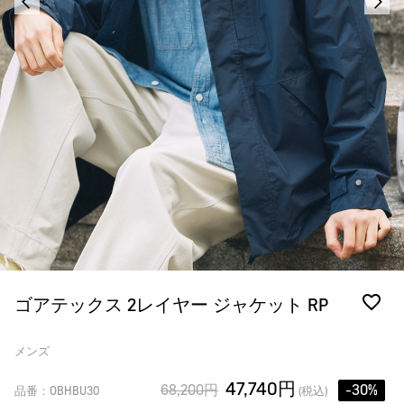
ゴアテックス 2レイヤー ジャケット RP
メンズ
47,740円
68,200円
-30%
品番：OBHBU30
(税込)