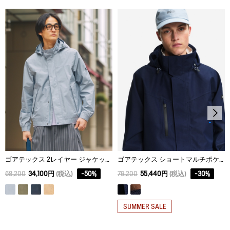
脱水後、つり干し乾燥がよい。
XS
69.5
71.8
45
アイロン仕上げ処理はできない。
S
71.5
73.9
47
ドライクリーニング処理ができない。
M
73.5
76
49
ウェットクリーニング処理ができる。：通常の処理
L
75.5
78.1
51
XL
77.5
80.2
53
XXL
79.5
82.3
55
ゴアテックス 2レイヤー ジャケット RP
ゴアテックス ショートマルチポケットジャケット
68,200
34,100円
(税込)
-
50
%
79,200
55,440円
(税込)
-
30
%
SUMMER SALE