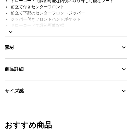
ドローコードで調節可能な内側の取り外し可能なフード
前立て付きセンターフロント
前立て下部のセンターフロントジッパー
ジッパー付きフロントハンドポケット
ドローコードで調節可能な裾
スナップボタン留めの袖口
左内側にジッパー付きポケット1つ
左袖にAIGLEのシグネチャーバッジ
素材
収納袋付き
AIGLE FOR TOMORROW（再生素材や環境に配慮した生産背景を
持つ商品）
商品詳細
GORE-TEX：透湿・防水
サイズ感
AIGLE for tomorrow
・色：オジエ (003)
・原産国：中国
30℃を限度とし、通常の洗濯処理。
・素材：本体：ポリエステル100% 裏地：ポリエステル100%
モデル着用サイズ：M
漂白処理はできない。
（身長:186cm、バスト90cm、ヒップ92cm）
おすすめ商品
タンブル乾燥が可能、低温乾燥：排気温度の上限は最高
サイズ
着丈
身丈
肩幅
60℃。