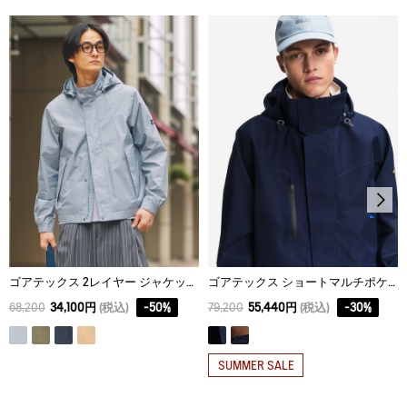
脱水後、つり干し乾燥がよい。
XS
69.5
71.8
45
アイロン仕上げ処理はできない。
S
71.5
73.9
47
ドライクリーニング処理ができない。
M
73.5
76
49
ウェットクリーニング処理ができる。：通常の処理
L
75.5
78.1
51
XL
77.5
80.2
53
XXL
79.5
82.3
55
ゴアテックス 2レイヤー ジャケット RP
ゴアテックス ショートマルチポケットジャケット
68,200
34,100円
(税込)
-
50
%
79,200
55,440円
(税込)
-
30
%
SUMMER SALE