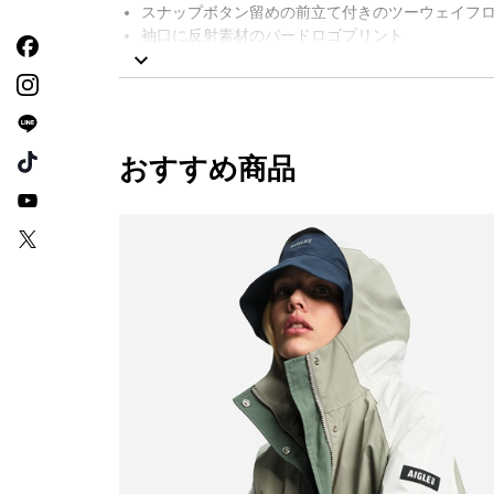
スナップボタン留めの前立て付きのツーウェイフ
袖口に反射素材のバードロゴプリント
シリコン製Aigleバッジ
防水シーム
裏地付き
防水性：28 000シュメルバー
AIGLE FOR TOMORROW（再生素材や環境に配
おすすめ商品