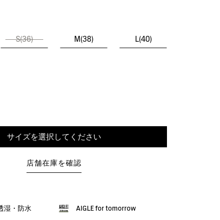
S(36)
M(38)
L(40)
サイズを選択してください
店舗在庫を確認
X：透湿・防水
AIGLE for tomorrow