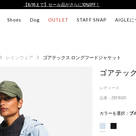
【8/16まで】セール品がさらに10%OFF！
【最大50%OFF】FINAL SALEがスタート！
Shoes
Dog
OUTLET
STAFF SNAP
AIGLE
ログイン/会員登録で送料＆返品無料
AIGLE CLUB ポイントサービス終了のお知らせ
【8/16まで】セール品がさらに10%OFF！
【最大50%OFF】FINAL SALEがスタート！
レインウェア
ゴアテックス ロングフードジャケット
ログイン/会員登録で送料＆返品無料
AIGLE CLUB ポイントサービス終了のお知らせ
ゴアテック
レディース
品番：ZBFBQ51
カラーを選択：
ブ