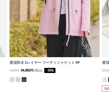
透湿防水 2レイヤー フーディジャケット RP
透湿
49,500
34,650円
(税込)
-
30
%
57,2
SU