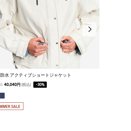
防水 アクティブショートジャケット
ゴアテックス 
00
40,040円
(税込)
-
30
%
64,900
45,430
MMER SALE