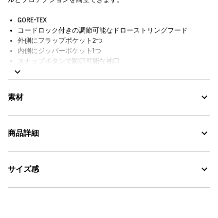
GORE-TEX
コードロック付きの調節可能なドローストリングフード
外側にフラップポケット2つ
内側にジッパーポケット1つ
スナップボタンで調節可能な袖口
コードロック付きのドローストリングウエストバンド
サイドスリット入りのシャツスタイルの裾
スナップボタン留めの前立て付きのツーウェイフロントジッパ
素材
ー
袖口に反射素材のバードロゴプリント
シリコン製Aigleバッジ
商品詳細
防水シーム
裏地付き
GORE-TEX：透湿・防水
防水性：28 000シュメルバー
AIGLE FOR TOMORROW（再生素材や環境に配慮した生産背景を
サイズ感
AIGLE for tomorrow
・色：アンピール（ネイビー） (004)
持つ商品）
・原産国：ミャンマー
30℃を限度とし、通常の洗濯処理。
・素材：本体：ポリエステル100% 裏地：ナイロン100%
漂白処理はできない。
サイズ
身丈
肩幅
身幅