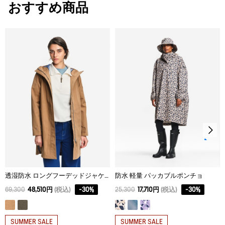
おすすめ商品
タンブル乾燥が可能、低温乾燥：排気温度の上限は最高
34
85
39.6
48
60℃。
脱水後、つり干し乾燥がよい。
36
87
40.8
50
アイロン仕上げ処理はできない。
38
88
42
52
ドライクリーニング処理ができない。
40
89
43.2
54
ウェットクリーニング処理ができる。：通常の処理
42
90
44.4
56
透湿防水 ロングフーデッドジャケット
防水 軽量 パッカブルポンチョ
69,300
48,510円
(税込)
-
30
%
25,300
17,710円
(税込)
-
30
%
SUMMER SALE
SUMMER SALE