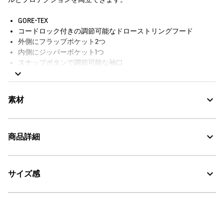
GORE-TEX
コードロック付きの調節可能なドローストリングフード
外側にフラップポケット2つ
内側にジッパーポケット1つ
スナップボタンで調節可能な袖口
コードロック付きのドローストリングウエストバンド
サイドスリット入りのシャツスタイルの裾
スナップボタン留めの前立て付きのツーウェイフロントジッパ
素材
ー
袖口に反射素材のバードロゴプリント
シリコン製Aigleバッジ
商品詳細
防水シーム
裏地付き
GORE-TEX：透湿・防水
防水性：28 000シュメルバー
AIGLE FOR TOMORROW（再生素材や環境に配慮した生産背景を
サイズ感
AIGLE for tomorrow
・色：ブルーフォグ (005)
持つ商品）
・原産国：ミャンマー
30℃を限度とし、通常の洗濯処理。
・素材：本体：ポリエステル100% 裏地：ナイロン100%
漂白処理はできない。
サイズ
身丈
肩幅
身幅