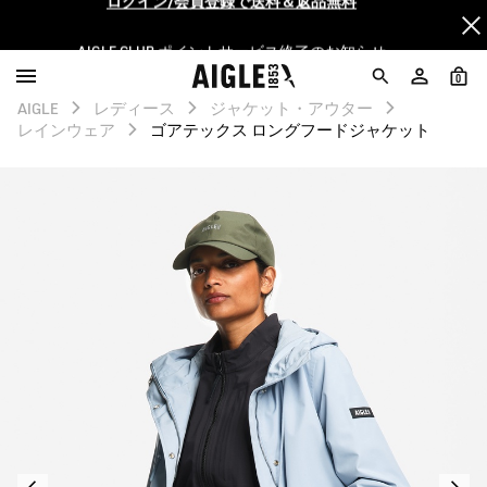
AIGLE CLUB ポイントサービス終了のお知らせ
【最大50%OFF】FINAL SALEがスタート！
0
AIGLE
レディース
ジャケット・アウター
ログイン/会員登録で送料＆返品無料
レインウェア
ゴアテックス ロングフードジャケット
AIGLE CLUB ポイントサービス終了のお知らせ