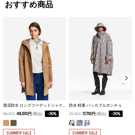
おすすめ商品
タンブル乾燥が可能、低温乾燥：排気温度の上限は最高
34
85
39.6
48
60℃。
脱水後、つり干し乾燥がよい。
36
87
40.8
50
アイロン仕上げ処理はできない。
38
88
42
52
ドライクリーニング処理ができない。
40
89
43.2
54
ウェットクリーニング処理ができる。：通常の処理
42
90
44.4
56
透湿防水 ロングフーデッドジャケット
防水 軽量 パッカブルポンチョ
69,300
48,510円
(税込)
-
30
%
25,300
17,710円
(税込)
-
30
%
SUMMER SALE
SUMMER SALE