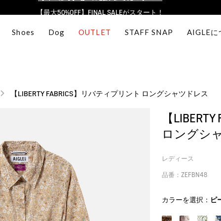
【最大50%OFF】FINAL SALEがスタート！
ログイン/会員登録で送料＆返品無料
Shoes
Dog
OUTLET
STAFF SNAP
AIGLE
AIGLE CLUB ポイントサービス終了のお知らせ
【8/16まで】セール品がさらに10%OFF！
【最大50%OFF】FINAL SALEがスタート！
ログイン/会員登録で送料＆返品無料
【LIBERTY FABRICS】リバティプリント ロングシャツドレス
AIGLE CLUB ポイントサービス終了のお知らせ
【LIBERT
ロングシ
レディース
品番：ZEFBN48
カラーを選択：
ピ