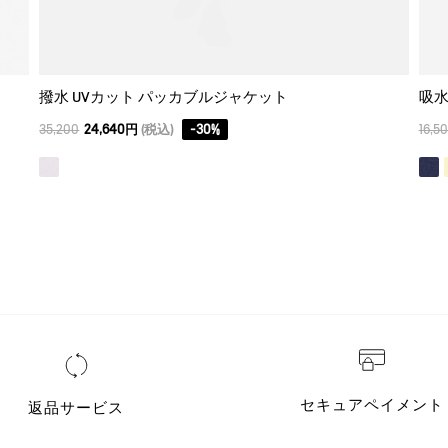
撥水 UVカット パッカブルジャケット
吸水
35,200
24,640円
(税込)
-
30
%
16,5
セキュアペイメント
返品サービス