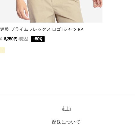
速乾 プライムフレックス ロゴTシャツ RP
ゴアテックス
00
8,250円
(税込)
-
50
%
75,900
53,130円
配送について