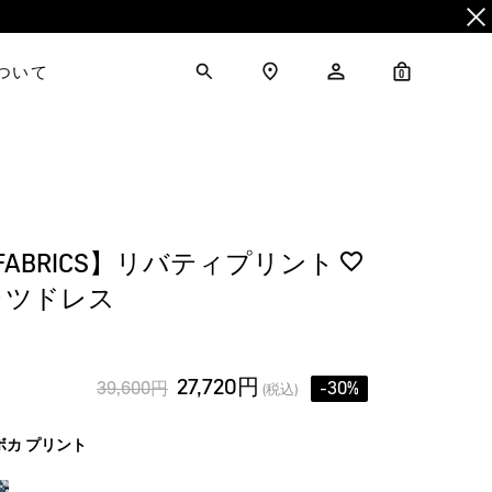
について
0
Y FABRICS】リバティプリント
ャツドレス
27,720円
39,600円
-30%
(税込)
ボカ プリント