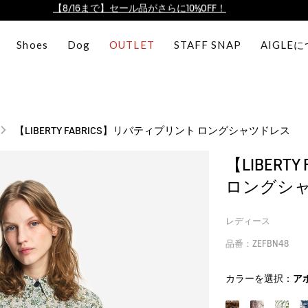
【最大50%OFF】FINAL SALEがスタート！
ログイン/会員登録で送料＆返品無料
Shoes
Dog
OUTLET
STAFF SNAP
AIGLE
AIGLE CLUB ポイントサービス終了のお知らせ
【8/16まで】セール品がさらに10%OFF！
【最大50%OFF】FINAL SALEがスタート！
ログイン/会員登録で送料＆返品無料
【LIBERTY FABRICS】リバティプリント ロングシャツドレス
AIGLE CLUB ポイントサービス終了のお知らせ
【LIBERT
ロングシ
レディース
品番：ZEFBN48
カラーを選択：
ア