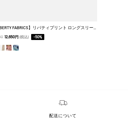
【LIBERTY FABRICS】リバティプリント ロングスリーブシャツ
撥水 UVカッ
00
12,650円
(税込)
-
50
%
35,200
24,640
配送について