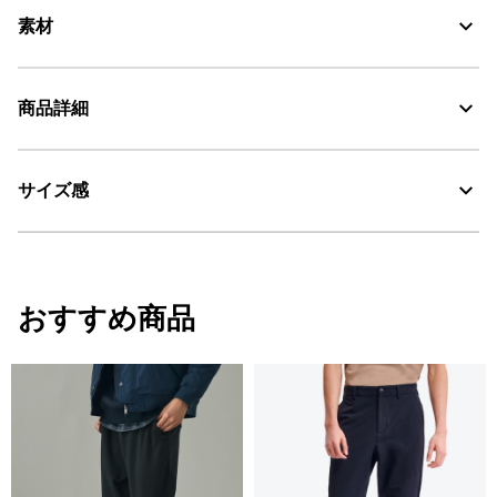
素材
商品詳細
AIGLE for tomorrow
30℃を限度とし、弱い洗濯処理。
サイズ感
・色：ストーンデニム (001)
漂白処理はできない。
・原産国：中国
・素材：本体: 71% 綿 27% ポリエステル 2% ポリウレタン / ポケット袋:
タンブル乾燥禁止。
85% ポリエステル 15% 綿
サイズ
ウエスト1/2
ひざ周り1/2
ヒップ1
脱水後、つり干し乾燥がよい。
おすすめ商品
38
36
24.5
46
アイロン仕上げ処理ができる。底面温度110℃を限度として
スチームなしでアイロン仕上げ。
40
38
25.25
49
ドライクリーニング処理ができない。
42
40
26
52
ウェットクリーニング処理ができる。：通常の処理
44
42
26.75
54