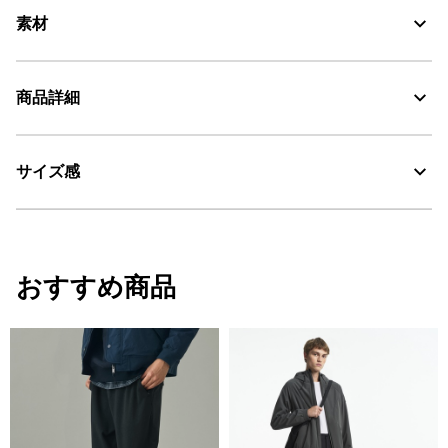
素材
商品詳細
AIGLE for tomorrow
30℃を限度とし、弱い洗濯処理。
サイズ感
・色：ノワール デニム (002)
漂白処理はできない。
・原産国：中国
・素材：本体: 71% 綿 27% ポリエステル 2% ポリウレタン / ポケット袋:
タンブル乾燥禁止。
85% ポリエステル 15% 綿
サイズ
ウエスト1/2
ひざ周り1/2
ヒップ1
脱水後、つり干し乾燥がよい。
おすすめ商品
38
36
24.5
46
アイロン仕上げ処理ができる。底面温度110℃を限度として
スチームなしでアイロン仕上げ。
40
38
25.25
49
ドライクリーニング処理ができない。
42
40
26
52
ウェットクリーニング処理ができる。：通常の処理
44
42
26.75
54