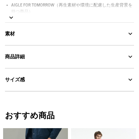
AIGLE FOR TOMORROW（再生素材や環境に配慮した生産背景を
持つ商品）
素材
商品詳細
GORE-TEX：透湿・防水
サイズ感
AIGLE for tomorrow
・色：ノワール（ブラック） (001)
・原産国：中国
30℃を限度とし、通常の洗濯処理。
・素材：本体: 100% ポリエステル / (コーティングを除く) / 裏地: 100% ポ
リエステル / ポケット: 100% ポリエステル
漂白処理はできない。
サイズ
ウエスト1/2
ひざ周り1/2
ヒップ1
おすすめ商品
タンブル乾燥が可能、低温乾燥：排気温度の上限は最高
36
35
24.25
49
60℃。
脱水後、つり干し乾燥がよい。
38
37
25
51